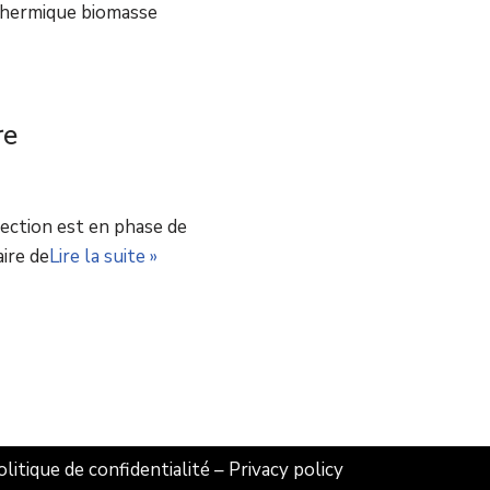
thermique biomasse
re
jection est en phase de
ire de
Lire la suite »
olitique de confidentialité
–
Privacy policy