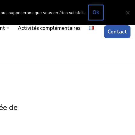
Ok
, nous supposerons que vous en êtes satisfait.
ent
Activités complémentaires
Contact
lée de