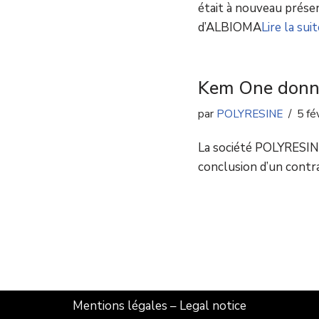
était à nouveau prése
d’ALBIOMA
Lire la suit
Kem One donne 
par
POLYRESINE
5 fé
La société POLYRESINE 
conclusion d’un contra
Mentions légales
–
Legal notice