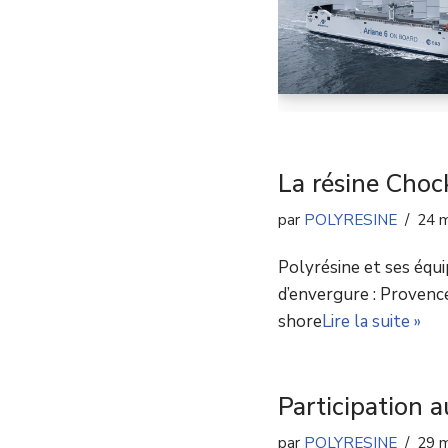
La résine Choc
par
POLYRESINE
24 
Polyrésine et ses équi
d’envergure : Provence
shore
Lire la suite »
Participation 
par
POLYRESINE
29 